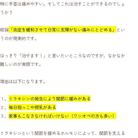
特に手首は痛めやすい。そしてこれは治すことができるのでしょ
うか？
結論
「炎症を緩和させて日常に支障がない痛みにとどめる」
とい
うのが現実的です。
はっきり「治せます！」と言いたいところなのですが、なかなか
難しいのが実際です。
理由は以下になります。
１，
リラキシンの発生により関節に緩みがある
２，
毎日抱っこや授乳がある
３，
家事もこなさなければいけない（ワンオペの方も多い）
リラキシンという関節を緩めるホルモンによって、関節を支える